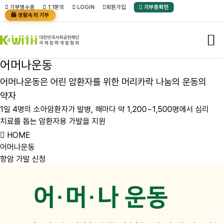
본문바로가기
기부영수증
1:1문의
LOGIN
회원가입
기부증확인
🛍️ 생활속의 기부
어
머
나
운
동
어
머
나
운
동
은
어
린
암
환
자
를
위
한
머
리
카
락
나
눔
의
운
동
의
약
자
1
일
4
명
의
소
아
암
환
자
가
발
병
,
해
마
다
약
1
,
2
0
0
~
1
,
5
0
0
명
에
서
심
리
치
료
를
돕
는
암
환
자
용
가
발
을
지
원
HOME
어머나운동
항암 가발 신청