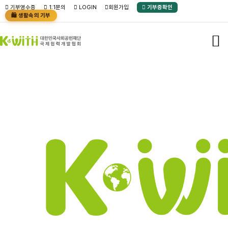
기부영수증
1:1문의
LOGIN
회원가입
기부증확인
🛍️ 생활속의 기부