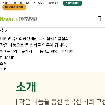
본문바로가기
기부영수증
1:1문의
LOGIN
회원가입
기부증확인
🛍️ 생활속의 기부
소
개
대
한
민
국
사
회
공
헌
재
단
|
국
제
협
력
개
발
협
회
작
은
나
눔
으
로
큰
변
화
를
이
루
어
갑
니
다
.
어
려
운
우
리
이
웃
의
작
은
나
눔
으
로
행
복
을
함
께
합
니
다
.
HOME
소개
연혁