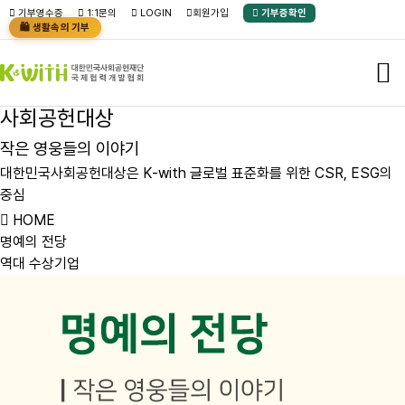
본문바로가기
기부영수증
1:1문의
LOGIN
회원가입
기부증확인
🛍️ 생활속의 기부
사
회
공
헌
대
상
작
은
영
웅
들
의
이
야
기
대
한
민
국
사
회
공
헌
대
상
은
K
-
w
i
t
h
글
로
벌
표
준
화
를
위
한
C
S
R
,
E
S
G
의
중
심
HOME
명예의 전당
역대 수상기업