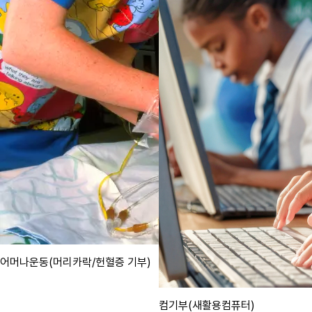
어머나운동(머리카락/헌혈증 기부)
컴기부(새활용컴퓨터)