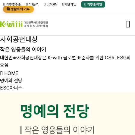
본문바로가기
기부영수증
1:1문의
LOGIN
회원가입
기부증확인
🛍️ 생활속의 기부
사
회
공
헌
대
상
작
은
영
웅
들
의
이
야
기
대
한
민
국
사
회
공
헌
대
상
은
K
-
w
i
t
h
글
로
벌
표
준
화
를
위
한
C
S
R
,
E
S
G
의
중
심
HOME
명예의 전당
ESG아너스