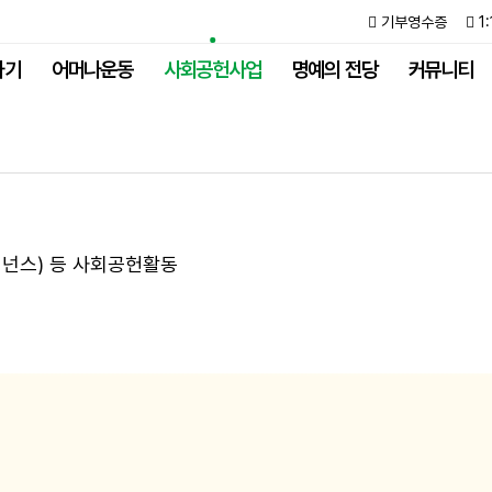
기부영수증
1
하기
어머나운동
사회공헌사업
명예의 전당
커뮤니티
버
넌
스
)
등
사
회
공
헌
활
동