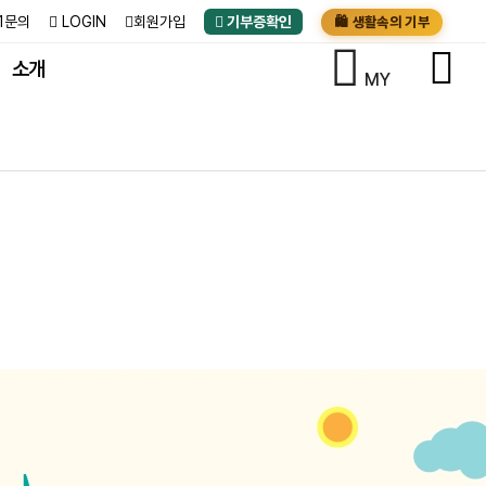
:1문의
LOGIN
회원가입
기부증확인
🛍️ 생활속의 기부
소개
MY