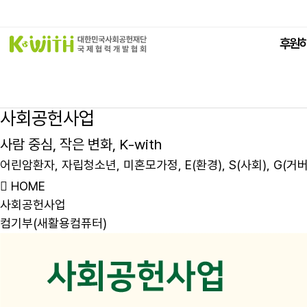
본문바로가기
후원
사
회
공
헌
사
업
사
람
중
심
,
작
은
변
화
,
K
-
w
i
t
h
어
린
암
환
자
,
자
립
청
소
년
,
미
혼
모
가
정
,
E
(
환
경
)
,
S
(
사
회
)
,
G
(
거
HOME
사회공헌사업
컴기부(새활용컴퓨터)