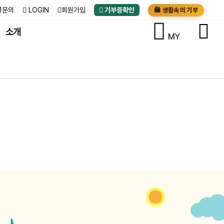
:1문의
LOGIN
회원가입
기부증확인
🛍️ 생활속의 기부
소개
MY