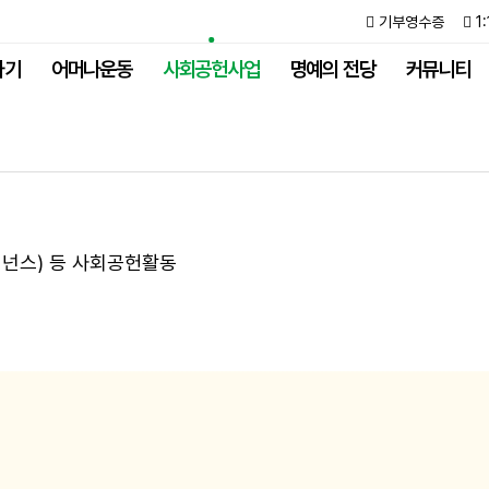
기부영수증
1
하기
어머나운동
사회공헌사업
명예의 전당
커뮤니티
버
넌
스
)
등
사
회
공
헌
활
동