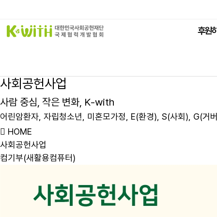
본문바로가기
후원
사
회
공
헌
사
업
사
람
중
심
,
작
은
변
화
,
K
-
w
i
t
h
어
린
암
환
자
,
자
립
청
소
년
,
미
혼
모
가
정
,
E
(
환
경
)
,
S
(
사
회
)
,
G
(
거
HOME
사회공헌사업
컴기부(새활용컴퓨터)