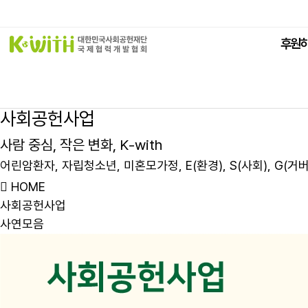
본문바로가기
후원
사
회
공
헌
사
업
사
람
중
심
,
작
은
변
화
,
K
-
w
i
t
h
어
린
암
환
자
,
자
립
청
소
년
,
미
혼
모
가
정
,
E
(
환
경
)
,
S
(
사
회
)
,
G
(
거
HOME
사회공헌사업
사연모음