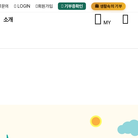
:1문의
LOGIN
회원가입
기부증확인
🛍️ 생활속의 기부
소개
MY