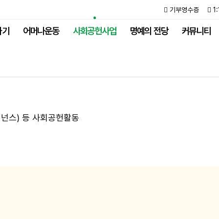
기부영수증
1
하기
어머나운동
사회공헌사업
명예의 전당
커뮤니티
버
넌
스
)
등
사
회
공
헌
활
동